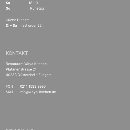
Sa
18 – 0
So
Ruhetag
Küche Dinner:
Di – Sa
last order 22h
KONTAKT
Restaurant Waya Kitchen
Platanenstrasse 21
40233 Düsseldorf – Flingern
FON 0211 1583 9990
MAIL info@waya-kitchen.de
facebook
instagram