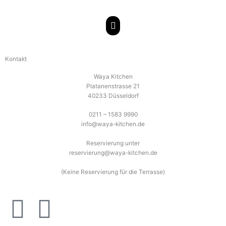
Zum
Hauptmenü
Inhalt
springen
Kontakt
Waya Kitchen
Platanenstrasse 21
40233 Düsseldorf
0211 – 1583 9990
info@waya-kitchen.de
Reservierung unter
reservierung@waya-kitchen.de
(Keine Reservierung für die Terrasse)
F
I