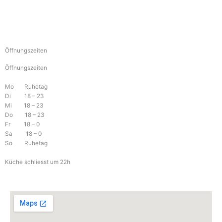
a
n
c
s
e
t
Öffnungszeiten
Öffnungszeiten
b
a
Mo Ruhetag
o
g
Di 18 – 23
Mi 18 – 23
Do 18 – 23
o
r
Fr 18 – 0
Sa 18 – 0
So Ruhetag
k
a
Küche schliesst um 22h
m