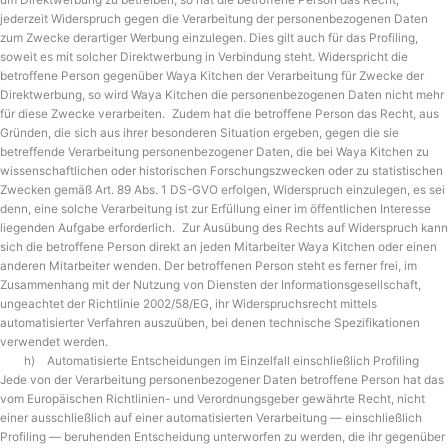
um Direktwerbung zu betreiben, so hat die betroffene Person das Recht,
jederzeit Widerspruch gegen die Verarbeitung der personenbezogenen Daten
zum Zwecke derartiger Werbung einzulegen. Dies gilt auch für das Profiling,
soweit es mit solcher Direktwerbung in Verbindung steht. Widerspricht die
betroffene Person gegenüber Waya Kitchen der Verarbeitung für Zwecke der
Direktwerbung, so wird Waya Kitchen die personenbezogenen Daten nicht mehr
für diese Zwecke verarbeiten. Zudem hat die betroffene Person das Recht, aus
Gründen, die sich aus ihrer besonderen Situation ergeben, gegen die sie
betreffende Verarbeitung personenbezogener Daten, die bei Waya Kitchen zu
wissenschaftlichen oder historischen Forschungszwecken oder zu statistischen
Zwecken gemäß Art. 89 Abs. 1 DS-GVO erfolgen, Widerspruch einzulegen, es sei
denn, eine solche Verarbeitung ist zur Erfüllung einer im öffentlichen Interesse
liegenden Aufgabe erforderlich. Zur Ausübung des Rechts auf Widerspruch kann
sich die betroffene Person direkt an jeden Mitarbeiter Waya Kitchen oder einen
anderen Mitarbeiter wenden. Der betroffenen Person steht es ferner frei, im
Zusammenhang mit der Nutzung von Diensten der Informationsgesellschaft,
ungeachtet der Richtlinie 2002/58/EG, ihr Widerspruchsrecht mittels
automatisierter Verfahren auszuüben, bei denen technische Spezifikationen
verwendet werden.
h) Automatisierte Entscheidungen im Einzelfall einschließlich Profiling
Jede von der Verarbeitung personenbezogener Daten betroffene Person hat das
vom Europäischen Richtlinien- und Verordnungsgeber gewährte Recht, nicht
einer ausschließlich auf einer automatisierten Verarbeitung — einschließlich
Profiling — beruhenden Entscheidung unterworfen zu werden, die ihr gegenüber