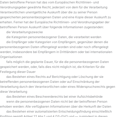
Daten betroffene Person hat das vom Europäischen Richtlinien- und
Verordnungsgeber gewährte Recht, jederzeit von dem für die Verarbeitung
Verantwortlichen unentgeltliche Auskunft über die zu seiner Person
gespeicherten personenbezogenen Daten und eine Kopie dieser Auskunft zu
erhalten. Ferner hat der Europäische Richtlinien- und Verordnungsgeber der
betroffenen Person Auskunft über folgende Informationen zugestanden:
die Verarbeitungszwecke
die Kategorien personenbezogener Daten, die verarbeitet werden
die Empfänger oder Kategorien von Empfängern, gegenüber denen die
personenbezogenen Daten offengelegt worden sind oder noch offengelegt
werden, insbesondere bei Empfängern in Drittländern oder bei internationalen
Organisationen
falls möglich die geplante Dauer, für die die personenbezogenen Daten
gespeichert werden, oder, falls dies nicht möglich ist, die Kriterien für die
Festlegung dieser Dauer
das Bestehen eines Rechts auf Berichtigung oder Löschung der sie
betreffenden personenbezogenen Daten oder auf Einschränkung der
Verarbeitung durch den Verantwortlichen oder eines Widerspruchsrechts gegen
diese Verarbeitung
das Bestehen eines Beschwerderechts bei einer Aufsichtsbehörde
wenn die personenbezogenen Daten nicht bei der betroffenen Person
erhoben werden: Alle verfügbaren Informationen über die Herkunft der Daten
das Bestehen einer automatisierten Entscheidungsfindung einschließlich
Profiling gemäß Artikel 22 Abs.1 und 4 DS-GVO und — zumindest in diesen