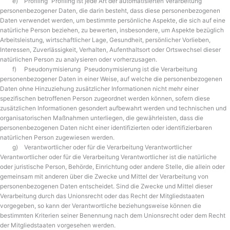
e) Profiling Profiling ist jede Art der automatisierten Verarbeitung
personenbezogener Daten, die darin besteht, dass diese personenbezogenen
Daten verwendet werden, um bestimmte persönliche Aspekte, die sich auf eine
natürliche Person beziehen, zu bewerten, insbesondere, um Aspekte bezüglich
Arbeitsleistung, wirtschaftlicher Lage, Gesundheit, persönlicher Vorlieben,
Interessen, Zuverlässigkeit, Verhalten, Aufenthaltsort oder Ortswechsel dieser
natürlichen Person zu analysieren oder vorherzusagen.
f) Pseudonymisierung Pseudonymisierung ist die Verarbeitung
personenbezogener Daten in einer Weise, auf welche die personenbezogenen
Daten ohne Hinzuziehung zusätzlicher Informationen nicht mehr einer
spezifischen betroffenen Person zugeordnet werden können, sofern diese
zusätzlichen Informationen gesondert aufbewahrt werden und technischen und
organisatorischen Maßnahmen unterliegen, die gewährleisten, dass die
personenbezogenen Daten nicht einer identifizierten oder identifizierbaren
natürlichen Person zugewiesen werden.
g) Verantwortlicher oder für die Verarbeitung Verantwortlicher
Verantwortlicher oder für die Verarbeitung Verantwortlicher ist die natürliche
oder juristische Person, Behörde, Einrichtung oder andere Stelle, die allein oder
gemeinsam mit anderen über die Zwecke und Mittel der Verarbeitung von
personenbezogenen Daten entscheidet. Sind die Zwecke und Mittel dieser
Verarbeitung durch das Unionsrecht oder das Recht der Mitgliedstaaten
vorgegeben, so kann der Verantwortliche beziehungsweise können die
bestimmten Kriterien seiner Benennung nach dem Unionsrecht oder dem Recht
der Mitgliedstaaten vorgesehen werden.