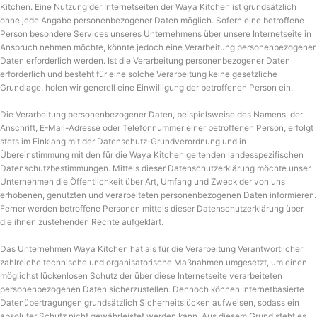
Kitchen. Eine Nutzung der Internetseiten der Waya Kitchen ist grundsätzlich
ohne jede Angabe personenbezogener Daten möglich. Sofern eine betroffene
Person besondere Services unseres Unternehmens über unsere Internetseite in
Anspruch nehmen möchte, könnte jedoch eine Verarbeitung personenbezogener
Daten erforderlich werden. Ist die Verarbeitung personenbezogener Daten
erforderlich und besteht für eine solche Verarbeitung keine gesetzliche
Grundlage, holen wir generell eine Einwilligung der betroffenen Person ein.
Die Verarbeitung personenbezogener Daten, beispielsweise des Namens, der
Anschrift, E-Mail-Adresse oder Telefonnummer einer betroffenen Person, erfolgt
stets im Einklang mit der Datenschutz-Grundverordnung und in
Übereinstimmung mit den für die Waya Kitchen geltenden landesspezifischen
Datenschutzbestimmungen. Mittels dieser Datenschutzerklärung möchte unser
Unternehmen die Öffentlichkeit über Art, Umfang und Zweck der von uns
erhobenen, genutzten und verarbeiteten personenbezogenen Daten informieren.
Ferner werden betroffene Personen mittels dieser Datenschutzerklärung über
die ihnen zustehenden Rechte aufgeklärt.
Das Unternehmen Waya Kitchen hat als für die Verarbeitung Verantwortlicher
zahlreiche technische und organisatorische Maßnahmen umgesetzt, um einen
möglichst lückenlosen Schutz der über diese Internetseite verarbeiteten
personenbezogenen Daten sicherzustellen. Dennoch können Internetbasierte
Datenübertragungen grundsätzlich Sicherheitslücken aufweisen, sodass ein
absoluter Schutz nicht gewährleistet werden kann. Aus diesem Grund steht es