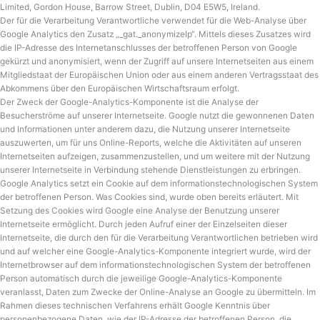
Limited, Gordon House, Barrow Street, Dublin, D04 E5W5, Ireland.
Der für die Verarbeitung Verantwortliche verwendet für die Web-Analyse über
Google Analytics den Zusatz „_gat._anonymizeIp“. Mittels dieses Zusatzes wird
die IP-Adresse des Internetanschlusses der betroffenen Person von Google
gekürzt und anonymisiert, wenn der Zugriff auf unsere Internetseiten aus einem
Mitgliedstaat der Europäischen Union oder aus einem anderen Vertragsstaat des
Abkommens über den Europäischen Wirtschaftsraum erfolgt.
Der Zweck der Google-Analytics-Komponente ist die Analyse der
Besucherströme auf unserer Internetseite. Google nutzt die gewonnenen Daten
und Informationen unter anderem dazu, die Nutzung unserer Internetseite
auszuwerten, um für uns Online-Reports, welche die Aktivitäten auf unseren
Internetseiten aufzeigen, zusammenzustellen, und um weitere mit der Nutzung
unserer Internetseite in Verbindung stehende Dienstleistungen zu erbringen.
Google Analytics setzt ein Cookie auf dem informationstechnologischen System
der betroffenen Person. Was Cookies sind, wurde oben bereits erläutert. Mit
Setzung des Cookies wird Google eine Analyse der Benutzung unserer
Internetseite ermöglicht. Durch jeden Aufruf einer der Einzelseiten dieser
Internetseite, die durch den für die Verarbeitung Verantwortlichen betrieben wird
und auf welcher eine Google-Analytics-Komponente integriert wurde, wird der
Internetbrowser auf dem informationstechnologischen System der betroffenen
Person automatisch durch die jeweilige Google-Analytics-Komponente
veranlasst, Daten zum Zwecke der Online-Analyse an Google zu übermitteln. Im
Rahmen dieses technischen Verfahrens erhält Google Kenntnis über
personenbezogene Daten, wie der IP-Adresse der betroffenen Person, die