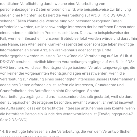
rechtlichen Verpflichtung durch welche eine Verarbeitung von
personenbezogenen Daten erforderlich wird, wie beispielsweise zur Erfüllung
steuerlicher Pflichten, so basiert die Verarbeitung auf Art. 6 I lit. c DS-GVO. In
seltenen Fällen könnte die Verarbeitung von personenbezogenen Daten
erforderlich werden, um lebenswichtige Interessen der betroffenen Person oder
einer anderen natürlichen Person zu schützen. Dies wäre beispielsweise der
Fall, wenn ein Besucher in unserem Betrieb verletzt werden würde und daraufhin
sein Name, sein Alter, seine Krankenkassendaten oder sonstige lebenswichtige
Informationen an einen Arzt, ein Krankenhaus oder sonstige Dritte
weitergegeben werden müssten. Dann würde die Verarbeitung auf Art. 6 I lit. d
DS-GVO beruhen. Letztlich könnten Verarbeitungsvorgänge auf Art. 6 I lit. f DS-
GVO beruhen. Auf dieser Rechtsgrundlage basieren Verarbeitungsvorgänge, die
von keiner der vorgenannten Rechtsgrundlagen erfasst werden, wenn die
Verarbeitung zur Wahrung eines berechtigten Interesses unseres Unternehmens
oder eines Dritten erforderlich ist, sofern die Interessen, Grundrechte und
Grundfreiheiten des Betroffenen nicht überwiegen. Solche
Verarbeitungsvorgänge sind uns insbesondere deshalb gestattet, weil sie durch
den Europäischen Gesetzgeber besonders erwähnt wurden. Er vertrat insoweit
die Auffassung, dass ein berechtigtes Interesse anzunehmen sein könnte, wenn
die betroffene Person ein Kunde des Verantwortlichen ist (Erwägungsgrund 47
Satz 2 DS-GVO).
14. Berechtigte Interessen an der Verarbeitung, die von dem Verantwortlichen