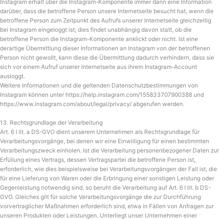
Instagram erhält über die Instagram-Komponente immer dann eine Information
darüber, dass die betroffene Person unsere Internetseite besucht hat, wenn die
betroffene Person zum Zeitpunkt des Aufrufs unserer Internetseite gleichzeitig
bei Instagram eingeloggt ist; dies findet unabhängig davon statt, ob die
betroffene Person die Instagram-Komponente anklickt oder nicht. Ist eine
derartige Übermittlung dieser Informationen an Instagram von der betroffenen
Person nicht gewollt, kann diese die Übermittlung dadurch verhindern, dass sie
sich vor einem Aufruf unserer Internetseite aus ihrem Instagram-Account
ausloggt.
Weitere Informationen und die geltenden Datenschutzbestimmungen von
Instagram können unter https://help.instagram.com/155833707900388 und
https://www.instagram.com/about/legal/privacy/ abgerufen werden.
13. Rechtsgrundlage der Verarbeitung
Art. 6 I lit. a DS-GVO dient unserem Unternehmen als Rechtsgrundlage für
Verarbeitungsvorgänge, bei denen wir eine Einwilligung für einen bestimmten
Verarbeitungszweck einholen. Ist die Verarbeitung personenbezogener Daten zur
Erfüllung eines Vertrags, dessen Vertragspartei die betroffene Person ist,
erforderlich, wie dies beispielsweise bei Verarbeitungsvorgängen der Fall ist, die
für eine Lieferung von Waren oder die Erbringung einer sonstigen Leistung oder
Gegenleistung notwendig sind, so beruht die Verarbeitung auf Art. 6 I lit. b DS-
GVO. Gleiches gilt für solche Verarbeitungsvorgänge die zur Durchführung
vorvertraglicher Maßnahmen erforderlich sind, etwa in Fällen von Anfragen zur
unseren Produkten oder Leistungen. Unterliegt unser Unternehmen einer