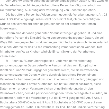
Der Verantwortliche benötigt die personenbezogenen Daten für die Zwecke
der Verarbeitung nicht länger, die betroffene Person benötigt sie jedoch zur
Geltendmachung, Ausübung oder Verteidigung von Rechtsansprüchen.
Die betroffene Person hat Widerspruch gegen die Verarbeitung gem. Art. 21
Abs. 1 DS-GVO eingelegt und es steht noch nicht fest, ob die berechtigten
Gründe des Verantwortlichen gegenüber denen der betroffenen Person
überwiegen.
Sofern eine der oben genannten Voraussetzungen gegeben ist und eine
betroffene Person die Einschränkung von personenbezogenen Daten, die bei
Waya Kitchen gespeichert sind, verlangen möchte, kann sie sich hierzu jederzeit
an einen Mitarbeiter des für die Verarbeitung Verantwortlichen wenden. Der
Mitarbeiter von Waya Kitchen wird die Einschränkung der Verarbeitung
veranlassen.
f) Recht auf Datenübertragbarkeit Jede von der Verarbeitung
personenbezogener Daten betroffene Person hat das vom Europäischen
Richtlinien- und Verordnungsgeber gewährte Recht, die sie betreffenden
personenbezogenen Daten, welche durch die betroffene Person einem
Verantwortlichen bereitgestellt wurden, in einem strukturierten, gängigen und
maschinenlesbaren Format zu erhalten. Sie hat außerdem das Recht, diese
Daten einem anderen Verantwortlichen ohne Behinderung durch den
Verantwortlichen, dem die personenbezogenen Daten bereitgestellt wurden, zu
übermitteln, sofern die Verarbeitung auf der Einwilligung gemäß Art. 6 Abs. 1
Buchstabe a DS-GVO oder Art. 9 Abs. 2 Buchstabe a DS-GVO oder auf einem
Vertrag gemäß Art. 6 Abs. 1 Buchstabe b DS-GVO beruht und die Verarbeitung